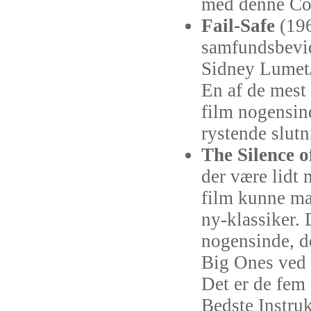
med denne Cop
Fail-Safe
(196
samfundsbevid
Sidney Lumet
En af de mest
film nogensin
rystende slutn
The Silence 
der være lidt 
film kunne ma
ny-klassiker. 
nogensinde, d
Big Ones ved 
Det er de fem 
Bedste Instru