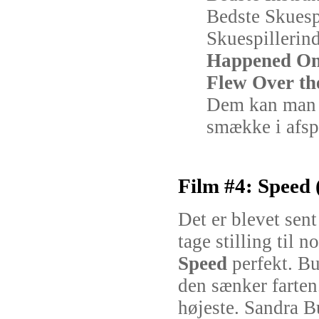
Bedste Skuesp
Skuespillerin
Happened On
Flew Over th
Dem kan man j
smække i afspi
Film #4: Speed 
Det er blevet sent
tage stilling til n
Speed
perfekt. Bu
den sænker farten
højeste. Sandra Bu