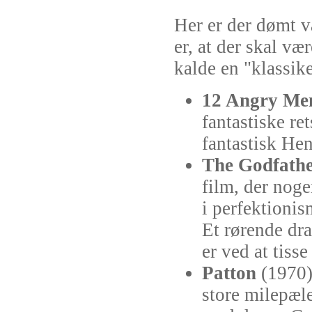
Her er der dømt va
er, at der skal væ
kalde en "klassike
12 Angry Me
fantastiske re
fantastisk He
The Godfath
film, der noge
i perfektionis
Et rørende dr
er ved at tisse
Patton
(1970).
store milepæle