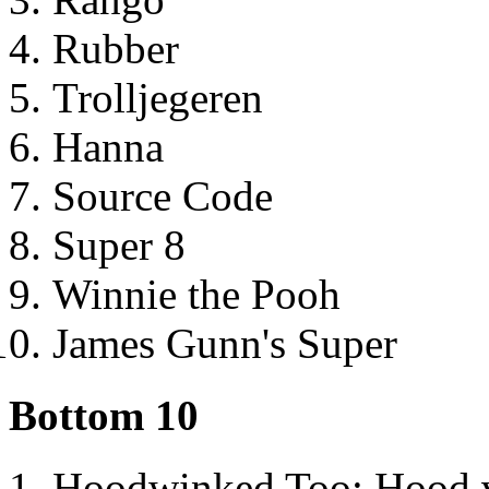
Rubber
Trolljegeren
Hanna
Source Code
Super 8
Winnie the Pooh
James Gunn's Super
Bottom 10
Hoodwinked Too: Hood v