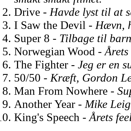
Drive -
Havde lyst til at 
I Saw the Devil -
Hævn, h
Super 8 -
Tilbage til bar
Norwegian Wood -
Årets
The Fighter -
Jeg er en s
50/50 -
Kræft, Gordon Le
Man From Nowhere -
Su
Another Year -
Mike Leig
King's Speech -
Årets fee