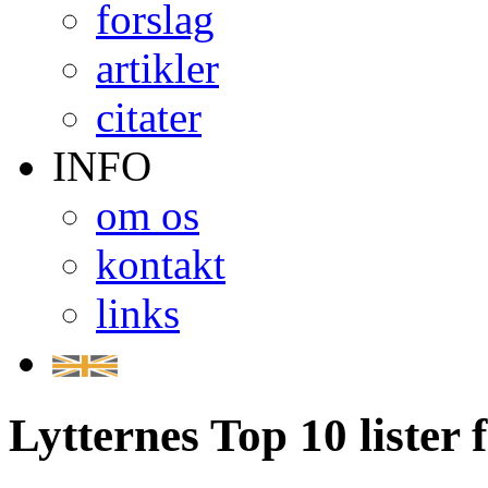
forslag
artikler
citater
INFO
om os
kontakt
links
Lytternes Top 10 lister 