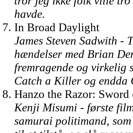
tror jeg ikke folk ville t
havde.
In Broad Daylight
James Steven Sadwith - TV
hændelser med Brian Den
fremragende og virkelig
Catch a Killer og endda 
Hanzo the Razor: Sword o
Kenji Misumi - første fil
samurai politimand, som 