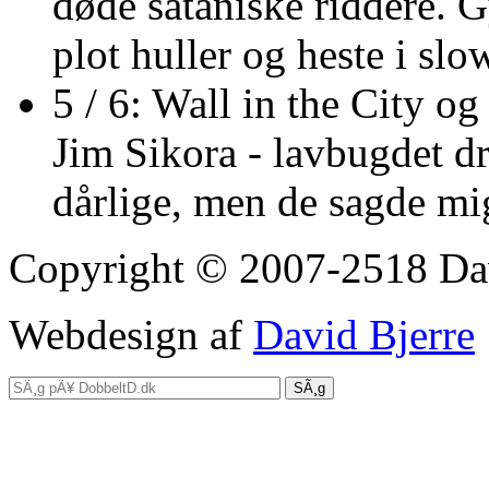
døde sataniske riddere. 
plot huller og heste i sl
5 / 6: Wall in the City og
Jim Sikora - lavbugdet dr
dårlige, men de sagde mi
Copyright © 2007-2518 Dav
Webdesign af
David Bjerre
SÃ¸g