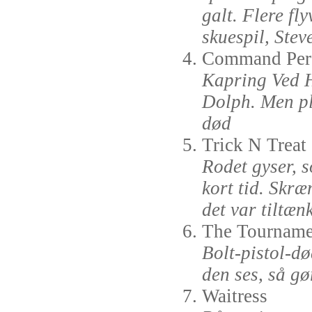
galt. Flere fl
skuespil, Stev
Command Per
Kapring Ved H
Dolph. Men pl
død
Trick N Treat
Rodet gyser, s
kort tid. Skr
det var tiltænk
The Tourname
Bolt-pistol-død
den ses, så gø
Waitress