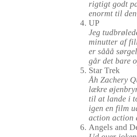
rigtigt godt p
enormt til den
UP
Jeg tudbrølede
minutter af fi
er sååå sørgel
går det bare o
Star Trek
Åh Zachery Qu
lækre øjenbry
til at lande i
igen en film 
action action 
Angels and 
Ud over joken