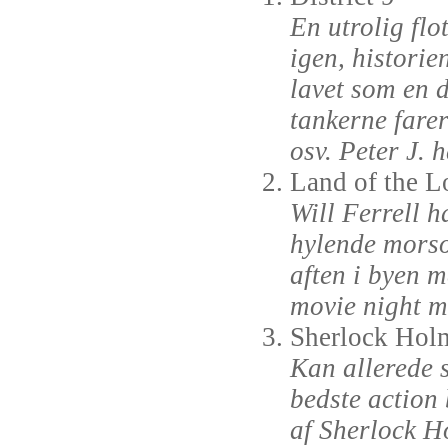
En utrolig flo
igen, historie
lavet som en 
tankerne fare
osv. Peter J. h
Land of the L
Will Ferrell h
hylende morso
aften i byen m
movie night 
Sherlock Hol
Kan allerede s
bedste action
af Sherlock H