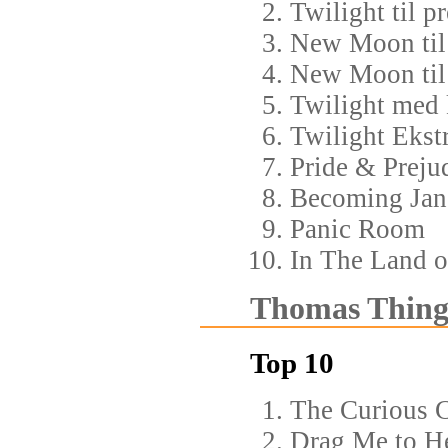
Twilight til p
New Moon til
New Moon til
Twilight med
Twilight Ekstr
Pride & Preju
Becoming Jan
Panic Room
In The Land 
Thomas Thingg
Top 10
The Curious C
Drag Me to He