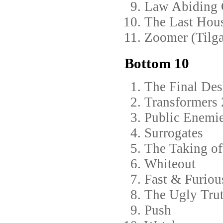
Law Abiding 
The Last Hous
Zoomer (Tilg
Bottom 10
The Final Des
Transformers 
Public Enemi
Surrogates
The Taking of
Whiteout
Fast & Furiou
The Ugly Tru
Push