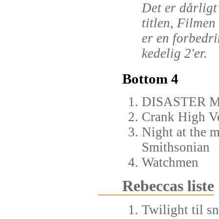
Det er dårlig
titlen, Filme
er en forbedri
kedelig 2'er.
Bottom 4
DISASTER MOV
Crank High V
Night at the m
Smithsonian
Watchmen
Rebeccas liste
Twilight til s