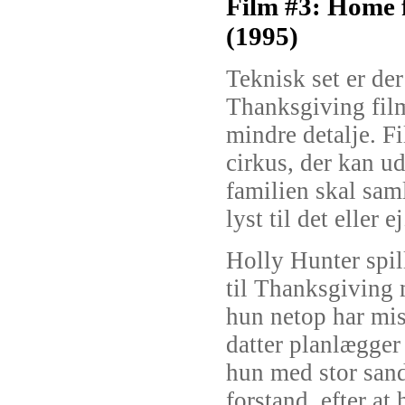
Film #3: Home f
(1995)
Teknisk set er de
Thanksgiving film
mindre detalje. F
cirkus, der kan ud
familien skal sam
lyst til det eller ej
Holly Hunter spil
til Thanksgiving 
hun netop har mist
datter planlægger
hun med stor sand
forstand, efter at 