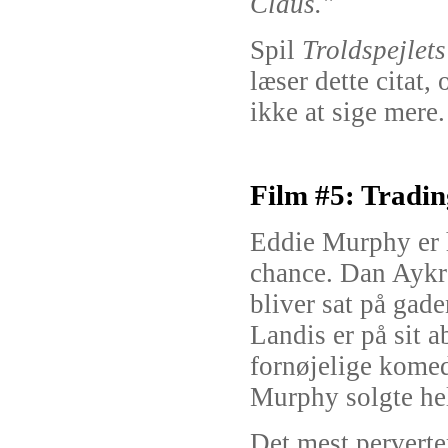
Claus."
Spil
Troldspejlets
læser dette citat,
ikke at sige mere.
Film #5: Tradin
Eddie Murphy er h
chance. Dan Aykr
bliver sat på gad
Landis er på sit a
fornøjelige komedi
Murphy solgte hel
Det mest perverte