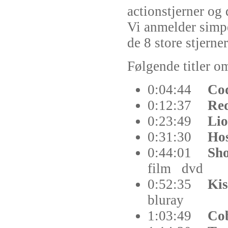
actionstjerner og
Vi anmelder simpe
de 8 store stjerne
Følgende titler om
0:04:44
Cod
0:12:37
Re
0:23:49
Li
0:31:30
Ho
0:44:01
Sho
film
dvd
0:52:35
Kis
bluray
1:03:49
Co