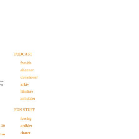
PODCAST
forside
abonner
donationer
ære
arkiv
den
filmliste
anbefalet
FUN STUFF
forslag
artikler
l 30
citater
gten