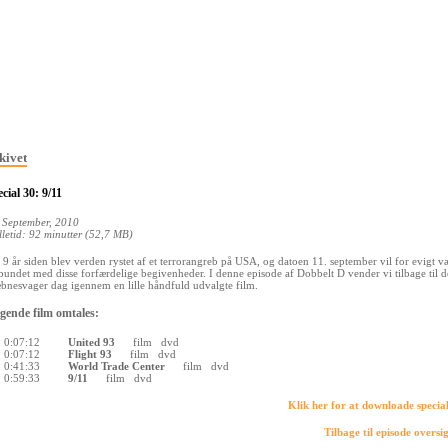
kivet
cial 30: 9/11
 September, 2010
lletid: 92 minutter (52,7 MB)
 9 år siden blev verden rystet af et terrorangreb på USA, og datoen 11. september vil for evigt v
bundet med disse forfærdelige begivenheder. I denne episode af Dobbelt D vender vi tilbage til 
bnesvager dag igennem en lille håndfuld udvalgte film.
gende film omtales:
0:07:12
United 93
film
dvd
0:07:12
Flight 93
film
dvd
0:41:33
World Trade Center
film
dvd
0:59:33
9/11
film
dvd
Klik her for at downloade specia
Tilbage til episode oversi