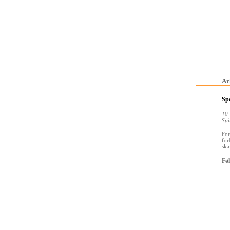
Ar
Spe
10.
Spi
For
for
skæ
Føl