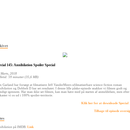
kivet
cial 145: Annihilation Spoiler Special
 Marts, 2018
lletid: 59 minutter (35,6 MB)
x Garland har forsøgt at filmatisere Jeff VanderMeers ufilmatiserbare science fiction roman
ihilation
og Dobbelt D har set resultatet. I denne lille påske-episode snakker vi filmen godt og
ndigt igennem. Har man ikke set filmen, kan man høre med på starten af anmeldelsen, men efter 
 kaster vi os ud i 100% spoiler-territorie.
Klik her for at downloade Special
Tilbage til episode oversi
tes
ihilation
på IMDB.
Link