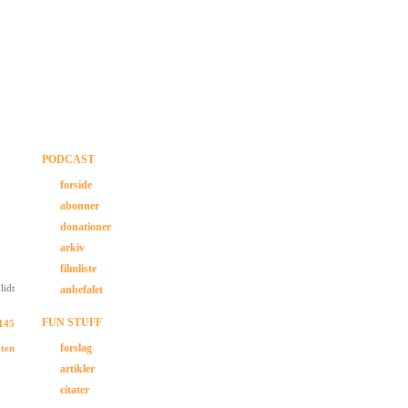
PODCAST
forside
abonner
donationer
arkiv
filmliste
lidt
anbefalet
FUN STUFF
 145
forslag
gten
artikler
citater