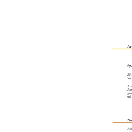
Ar
Spe
28.
Spi
Ale
Ann
gru
tid
No
Ann