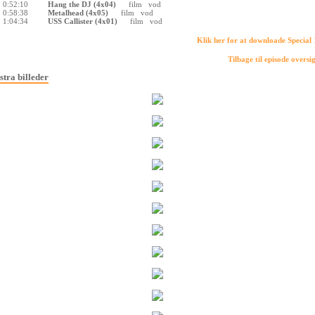
0:52:10
Hang the DJ (4x04)
film
vod
0:58:38
Metalhead (4x05)
film
vod
1:04:34
USS Callister (4x01)
film
vod
Klik her for at downloade Special
Tilbage til episode oversi
stra billeder