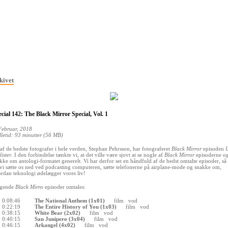
kivet
cial 142: The Black Mirror Special, Vol. 1
Februar, 2018
lletid: 93 minutter (56 MB)
af de bedste fotografer i hele verden, Stephan Pehrsson, har fotograferet
Black Mirror
episoden
lister
. I den forbindelse tænkte vi, at det ville være sjovt at se nogle af
Black Mirror
episoderne o
kke om antologi-formatet generelt. Vi har derfor set en håndfuld af de bedst omtalte episoder, så
 vi sætte os ned ved podcasting computeren, sætte telefonerne på airplane-mode og snakke om,
rdan teknologi ødelægger vores liv!
lgende
Black Mirro
episoder omtales:
0:08:46
The National Anthem (1x01)
film
vod
0:22:19
The Entire History of You (1x03)
film
vod
0:38:15
White Bear (2x02)
film
vod
0:40:15
San Junipero (3x04)
film
vod
0:46:15
Arkangel (4x02)
film
vod