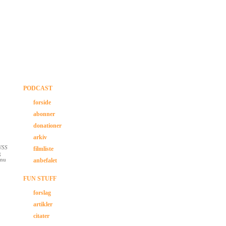
PODCAST
forside
abonner
donationer
arkiv
USS
filmliste
g
 nu
anbefalet
FUN STUFF
forslag
artikler
citater