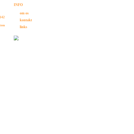
INFO
om os
 142
kontakt
gten
links