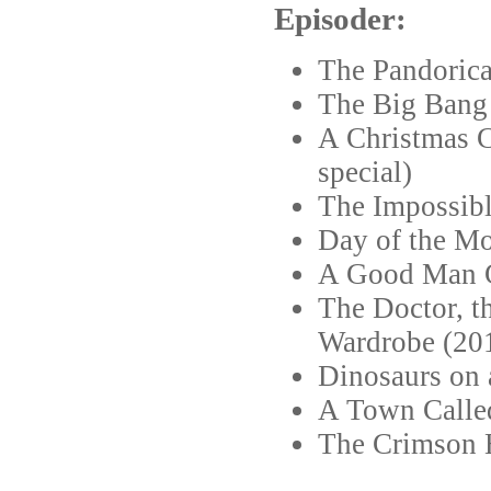
Episoder:
The Pandoric
The Big Bang
A Christmas C
special)
The Impossibl
Day of the M
A Good Man G
The Doctor, t
Wardrobe (201
Dinosaurs on 
A Town Calle
The Crimson 