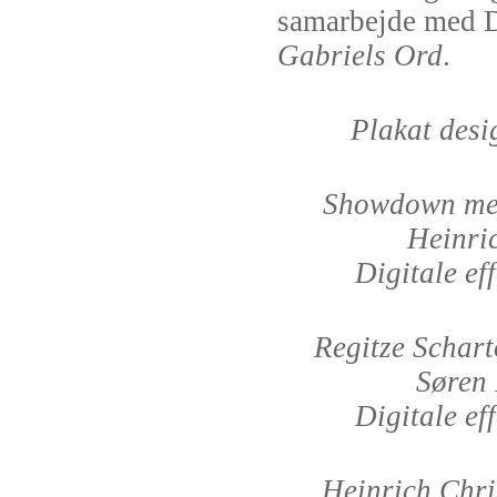
samarbejde med D
Gabriels Ord
.
Plakat desi
Showdown mel
Heinri
Digitale ef
Regitze Schart
Søren 
Digitale ef
Heinrich Chris