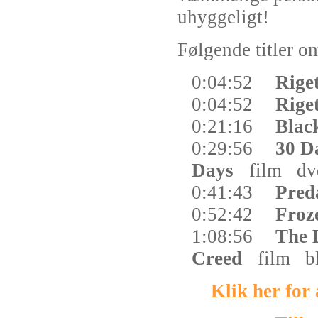
uhyggeligt!
Følgende titler om
0:04:52
Rige
0:04:52
Rige
0:21:16
Blac
0:29:56
30 D
Days
film
dv
0:41:43
Pred
0:52:42
Froz
1:08:56
The 
Creed
film
b
Klik her for