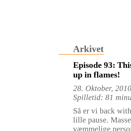
Arkivet
Episode 93: This
up in flames!
28. Oktober, 201
Spilletid: 81 min
Så er vi back wit
lille pause. Masse
væmmelige persone