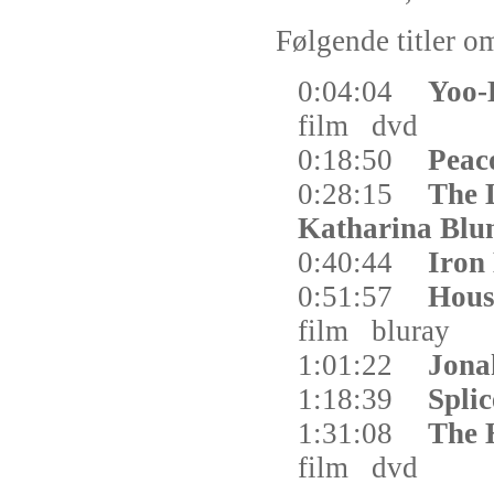
Følgende titler om
0:04:04
Yoo-
film
dvd
0:18:50
Peac
0:28:15
The 
Katharina Bl
0:40:44
Iron
0:51:57
Hous
film
bluray
1:01:22
Jona
1:18:39
Spli
1:31:08
The 
film
dvd