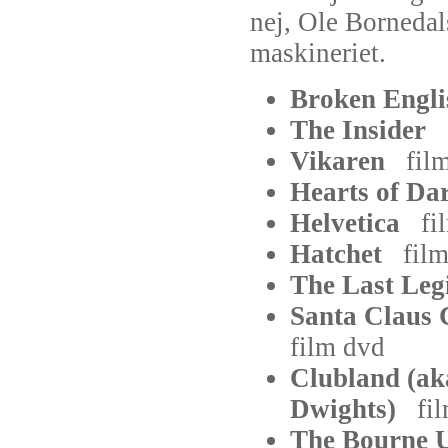
nej, Ole Bornedal
maskineriet.
Broken Eng
The Insider
Vikaren
fil
Hearts of D
Helvetica
fi
Hatchet
fil
The Last Le
Santa Claus
film
dvd
Clubland (ak
Dwights)
fi
The Bourne