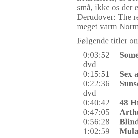
små, ikke os der e
Derudover: The re
meget varm Norm
Følgende titler om
0:03:52
Some
dvd
0:15:51
Sex 
0:22:36
Suns
dvd
0:40:42
48 H
0:47:05
Arth
0:56:28
Blin
1:02:59
Mula