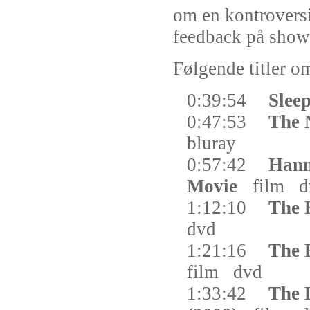
om en kontroversie
feedback på show
Følgende titler om
0:39:54
Slee
0:47:53
The 
bluray
0:57:42
Hann
Movie
film
d
1:12:10
The 
dvd
1:21:16
The 
film
dvd
1:33:42
The 