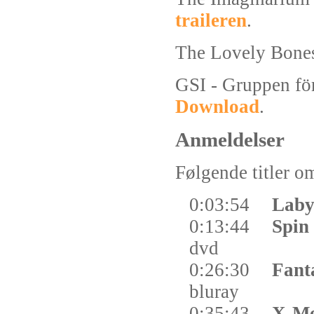
traileren
.
The Lovely Bone
GSI - Gruppen för 
Download
.
Anmeldelser
Følgende titler om
0:03:54
Laby
0:13:44
Spin
dvd
0:26:30
Fant
bluray
0:35:43
X-M