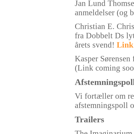
Jan Lund Thomsen
anmeldelser (og 
Christian E. Chri
fra Dobbelt Ds ly
årets svend!
Link
Kasper Sørensen fo
(Link coming soo
Afstemningspol
Vi fortæller om re
afstemningspoll o
Trailers
The Imaginarium 