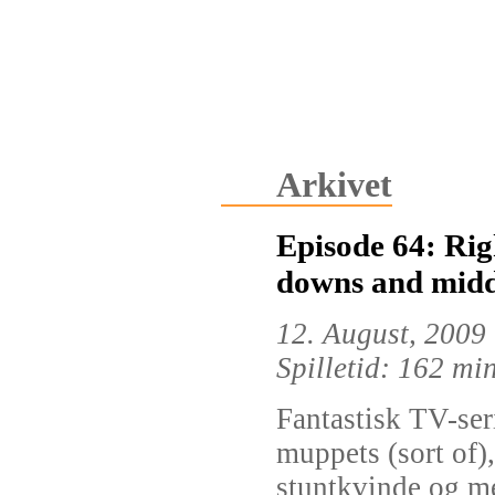
Arkivet
Episode 64: Righ
downs and midd
12. August, 2009
Spilletid: 162 mi
Fantastisk TV-ser
muppets (sort of),
stuntkvinde og m