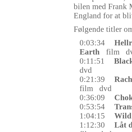
bilen med Frank M
England for at bl
Følgende titler om
0:03:34
Hellr
Earth
film
d
0:11:51
Blac
dvd
0:21:39
Rach
film
dvd
0:36:09
Cho
0:53:54
Tran
1:04:15
Wild
1:12:30
Låt 