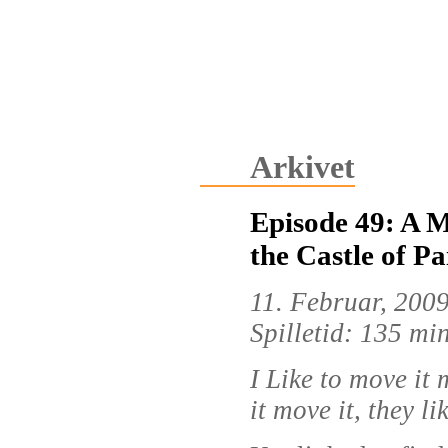
Arkivet
Episode 49: A M
the Castle of Pa
11. Februar, 200
Spilletid: 135 mi
I Like to move it 
it move it, they l