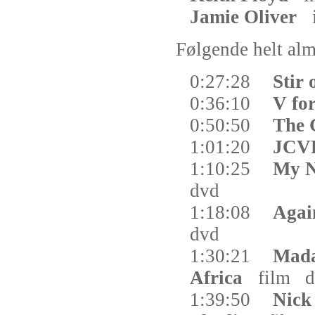
Jamie Oliver
Følgende helt almi
0:27:28
Stir
0:36:10
V fo
0:50:50
The 
1:01:20
JC
1:10:25
My N
dvd
1:18:08
Agai
dvd
1:30:21
Mada
Africa
film
d
1:39:50
Nick