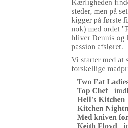
Kærligheden find
steder, men på set
kigger på første f
nok) med ordet "Pl
bliver Dennis og 
passion afsløret.
Vi starter med at
forskellige madp
Two Fat Ladie
Top Chef
imd
Hell's Kitchen
Kitchen Night
Med kniven for
Keith Floyd
i