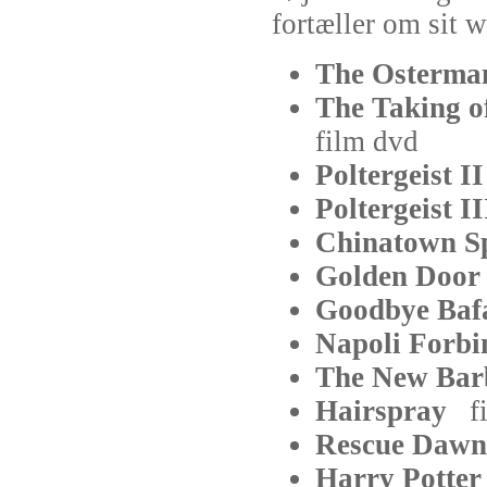
fortæller om sit 
The Osterm
The Taking o
film
dvd
Poltergeist 
Poltergeist 
Chinatown S
Golden Doo
Goodbye Ba
Napoli Forb
The New Ba
Hairspray
f
Rescue Da
Harry Potter 