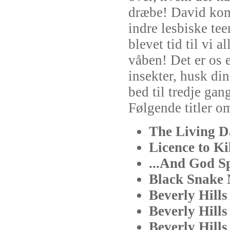
dræbe! David kom
indre lesbiske tee
blevet tid til vi a
våben! Det er os 
insekter, husk di
bed til tredje gan
Følgende titler om
The Living 
Licence to K
...And God 
Black Snak
Beverly Hil
Beverly Hill
Beverly Hill