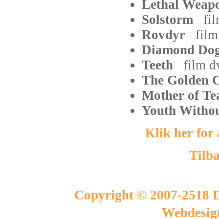
Lethal Wea
Solstorm
fi
Rovdyr
film
Diamond D
Teeth
film
d
The Golden
Mother of T
Youth Witho
Klik her for
Tilba
Copyright © 2007-2518 D
Webdesig