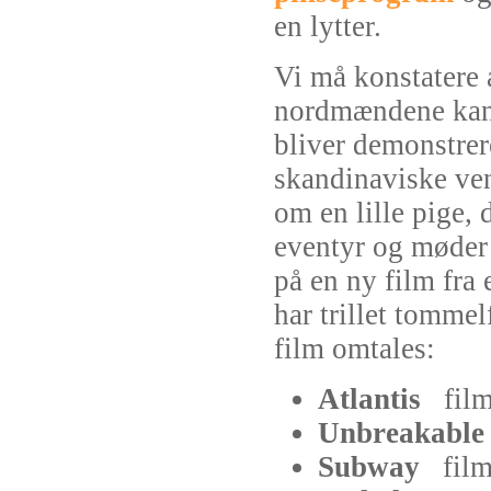
en lytter.
Vi må konstatere 
nordmændene kan 
bliver demonstrere
skandinaviske ven
om en lille pige, d
eventyr og møder 
på en ny film fra
har trillet tommel
film omtales:
Atlantis
fil
Unbreakabl
Subway
fil