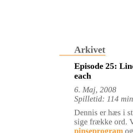
Arkivet
Episode 25: Line
each
6. Maj, 2008
Spilletid: 114 mi
Dennis er hæs i 
sige frække ord. 
pinseprogram
og 