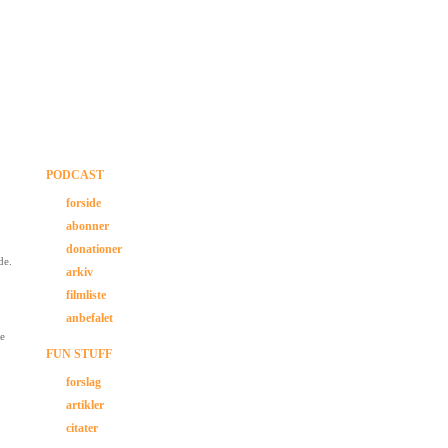
PODCAST
forside
abonner
donationer
de.
arkiv
filmliste
anbefalet
re
FUN STUFF
forslag
artikler
citater