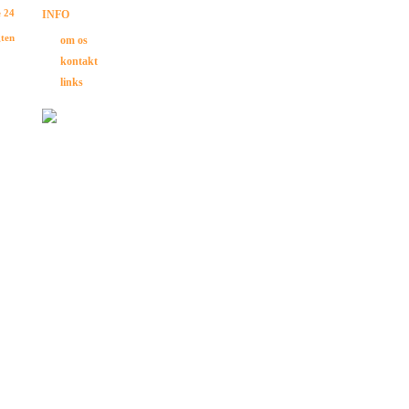
e 24
INFO
gten
om os
kontakt
links