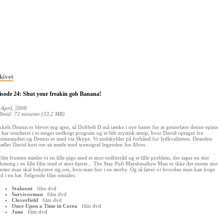
kivet
isode 24: Shut your freakin gob Banana!
 April, 2008
lletid: 72 minutter (33,2 MB)
kkels Dennis er blevet syg igen, så Dobbelt D må tænke i nye baner for at genneføre denne episo
 har resulteret i et meget nedkogt program og et lidt mystisk setup, hvor David optager fra
mmestudiet og Dennis er med via Skype. Vi undskylder på forhånd for lydkvaliteten. Desuden
tæller David kort om sit møde med scenograf legenden Joe Alves.
film fronten møder vi en lille pige med et stort ordforråd og et lille problem, der tager en stor
lutning i en lille film med et stort hjerte... The Stay Puft Marshmallow Man er ikke det eneste sto
ster man skal bekymre sig om, hvis man bor i en storby. Og så lærer vi hvordan man kan koge
d i en hat. Følgende film omtales:
Stakeout
film
dvd
Survivorman
film
dvd
Cloverfield
film
dvd
Once Upon a Time in Corea
film
dvd
Juno
film
dvd