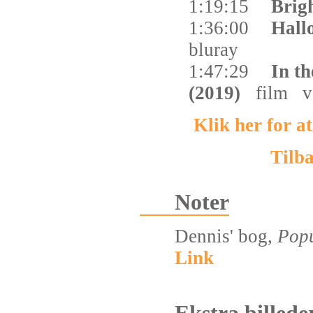
1:19:15
Brig
1:36:00
Hall
bluray
1:47:29
In t
(2019)
film
v
Klik her for 
Tilba
Noter
Dennis' bog,
Popu
Link