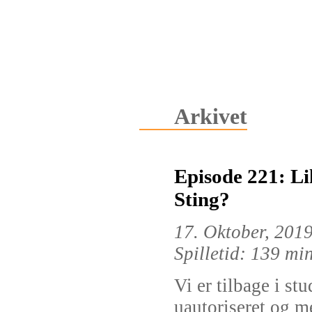
Arkivet
Episode 221: L
Sting?
17. Oktober, 201
Spilletid: 139 mi
Vi er tilbage i stu
uautoriseret og m