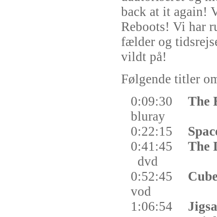
back at it again! 
Reboots! Vi har r
fælder og tidsrejs
vildt på!
Følgende titler om
0:09:30
The 
bluray
0:22:15
Spac
0:41:45
The 
dvd
0:52:45
Cube
vod
1:06:54
Jigs