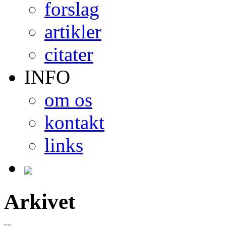
forslag
artikler
citater
INFO
om os
kontakt
links
Arkivet