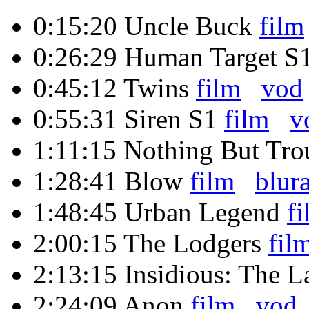
0:15:20
Uncle Buck
film
0:26:29
Human Target S
0:45:12
Twins
film
vod
0:55:31
Siren S1
film
v
1:11:15
Nothing But Tro
1:28:41
Blow
film
blur
1:48:45
Urban Legend
f
2:00:15
The Lodgers
fil
2:13:15
Insidious: The 
2:24:09
Anon
film
vod