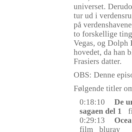
universet. Derudo
tur ud i verdensr
på verdenshavene 
to forskellige tin
Vegas, og Dolph L
hovedet, da han bl
Frasiers datter.
OBS: Denne epis
Følgende titler om
0:18:10
De u
sagaen del 1
f
0:29:13
Ocea
film
bluray