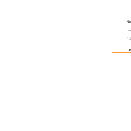
No
Dav
Big
Ek