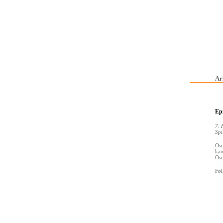
Ar
Epi
7. 
Spi
Osc
kan
Osc
Føl