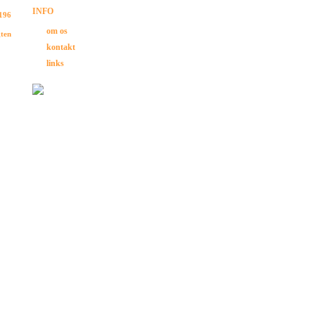
INFO
 196
om os
gten
kontakt
links