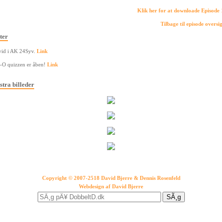
Klik her for at downloade Episode
Tilbage til episode oversi
ter
id i AK 24Syv.
Link
-O quizzen er åben!
Link
stra billeder
Copyright © 2007-2518 David Bjerre & Dennis Rosenfeld
Webdesign af
David Bjerre
SÃ¸g