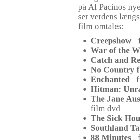
på Al Pacinos ny
ser verdens længs
film omtales:
Creepshow
War of the 
Catch and R
No Country 
Enchanted
f
Hitman: Un
The Jane Au
film
dvd
The Sick H
Southland T
88 Minutes