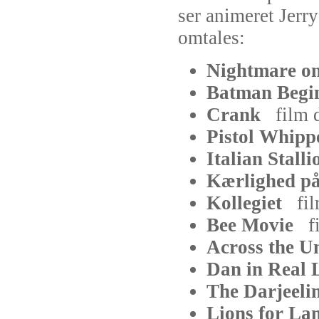
ser animeret Jerr
omtales:
Nightmare o
Batman Beg
Crank
film
Pistol Whi
Italian Stal
Kærlighed p
Kollegiet
fi
Bee Movie
f
Across the 
Dan in Real
The Darjeel
Lions for 