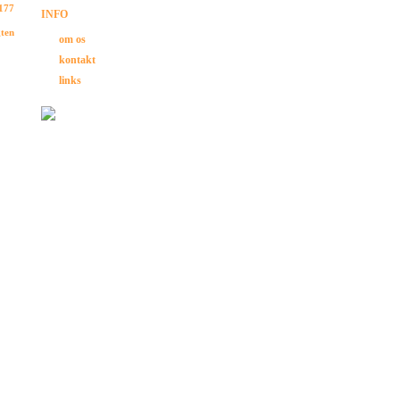
 177
INFO
gten
om os
kontakt
links