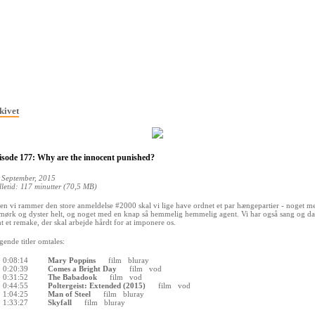
kivet
isode 177: Why are the innocent punished?
 September, 2015
lletid: 117 minutter (70,5 MB)
en vi rammer den store anmeldelse #2000 skal vi lige have ordnet et par hængepartier - noget m
mørk og dyster helt, og noget med en knap så hemmelig hemmelig agent. Vi har også sang og da
t et remake, der skal arbejde hårdt for at imponere os.
gende titler omtales:
0:08:14
Mary Poppins
film
bluray
0:20:39
Comes a Bright Day
film
vod
0:31:52
The Babadook
film
vod
0:44:55
Poltergeist: Extended (2015)
film
vod
1:04:25
Man of Steel
film
bluray
1:33:27
Skyfall
film
bluray