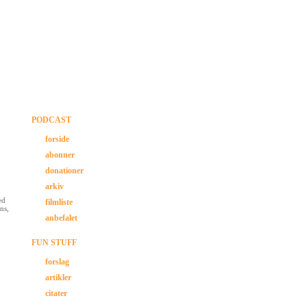
PODCAST
forside
abonner
donationer
arkiv
ed
filmliste
ns,
anbefalet
FUN STUFF
forslag
artikler
citater