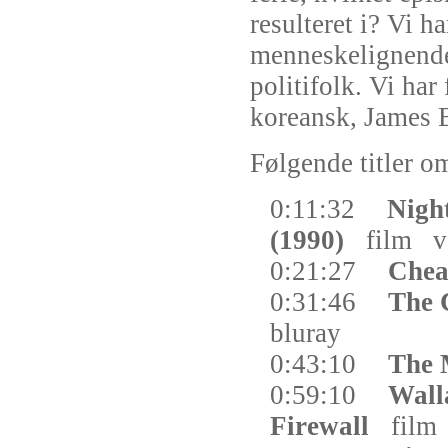
resulteret i? Vi h
menneskelignende
politifolk. Vi har
koreansk, James 
Følgende titler om
0:11:32
Night
(1990)
film
v
0:21:27
Chea
0:31:46
The 
bluray
0:43:10
The 
0:59:10
Wall
Firewall
film