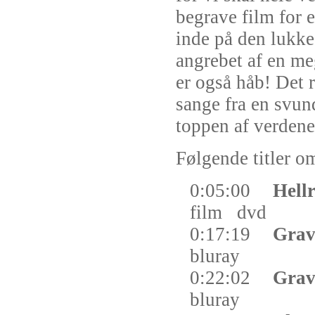
begrave film for e
inde på den lukked
angrebet af en me
er også håb! Det r
sange fra en svund
toppen af verdene
Følgende titler om
0:05:00
Hellr
film
dvd
0:17:19
Grav
bluray
0:22:02
Grav
bluray