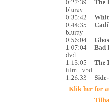
0:27:39
The 
bluray
0:35:42
Whit
0:44:35
Cadi
bluray
0:56:04
Ghos
1:07:04
Bad 
dvd
1:13:05
The 
film
vod
1:26:33
Side
Klik her for 
Tilba