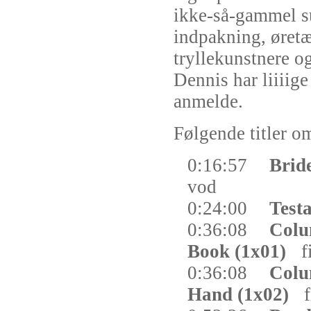
ikke-så-gammel su
indpakning, øret
tryllekunstnere o
Dennis har liiiige
anmelde.
Følgende titler om
0:16:57
Brid
vod
0:24:00
Test
0:36:08
Colu
Book (1x01)
f
0:36:08
Colu
Hand (1x02)