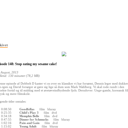
kivet
isode 148: Stop eating my sesame cake!
 August, 2013
lletid: 130 minutter (78,2 MB)
enne episode af Dobbelt D kaster vi os over en klassiker vi har forsømt, Dennis leger med dukker
n-igen og David forsøger at gøre sig lige så dum som Mark Wahlberg. Vi skal rode rundt i den
pekte fortid og til middag med et øretæveindbydende fjols. Derudover: Unge-gamle, koreansk fi
tysk og mere filmskole.
gende titler omtales:
0:08:50
Goodfellas
film
bluray
0:25:35
Child's Play 3
film
dvd
0:34:18
Memphis Belle
film
dvd
0:47:55
Dinner for Schmucks
film
bluray
1:02:16
Pain and Gain
film
dvd
1:15:02
Young Adult
film
bluray