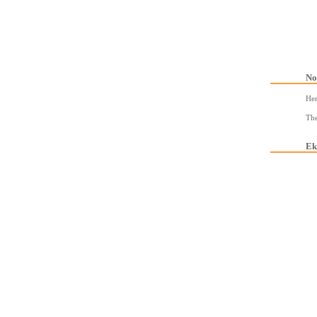
No
He
The
Ek