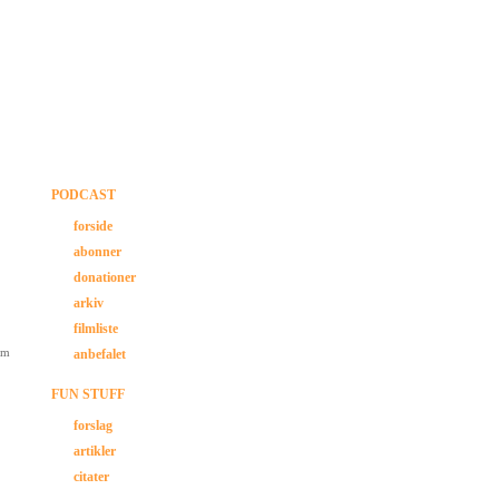
PODCAST
forside
abonner
donationer
arkiv
filmliste
lm
anbefalet
FUN STUFF
forslag
artikler
citater