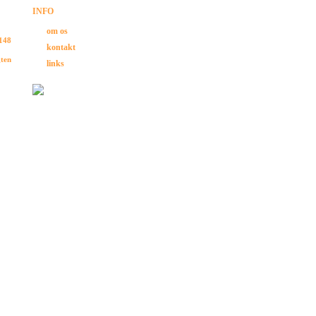
INFO
om os
 148
kontakt
gten
links