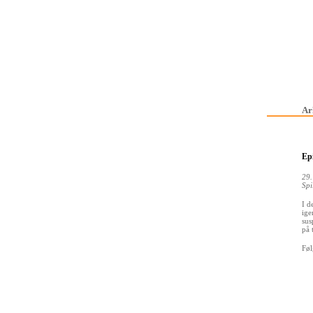
Ar
Ep
29.
Spi
I d
ige
sus
på 
Føl