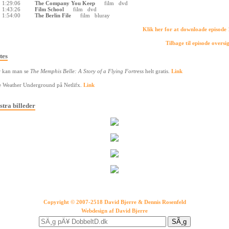
1:29:06
The Company You Keep
film
dvd
1:43:26
Film School
film
dvd
1:54:00
The Berlin File
film
bluray
Klik her for at downloade episode
Tilbage til episode oversi
tes
r kan man se
The Memphis Belle: A Story of a Flying Fortress
helt gratis.
Link
 Weather Underground på Netlifx.
Link
stra billeder
Copyright © 2007-2518 David Bjerre & Dennis Rosenfeld
Webdesign af
David Bjerre
SÃ¸g