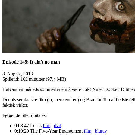
Episode 145: It ain't no man
8. August, 2013
Spilletid: 162 minutter (97,4 MB)
Halvanden måneds sommerferie må være nok! Nu er Dobbelt D tilbage, 
Dennis ser danske film (ja, mere end en) og B-actionfilm af bedste (el
faktisk virker.
Følgende titler omtales:
0:08:47
Lucas
film
dvd
0:19:20
The Five-Year Engagement
film
bluray