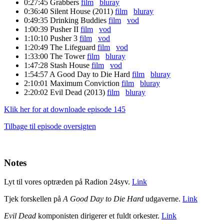
0:27:45
Grabbers
film
bluray
0:36:40
Silent House (2011)
film
bluray
0:49:35
Drinking Buddies
film
vod
1:00:39
Pusher II
film
vod
1:10:10
Pusher 3
film
vod
1:20:49
The Lifeguard
film
vod
1:33:00
The Tower
film
bluray
1:47:28
Stash House
film
vod
1:54:57
A Good Day to Die Hard
film
bluray
2:10:01
Maximum Conviction
film
bluray
2:20:02
Evil Dead (2013)
film
bluray
Klik her for at downloade episode 145
Tilbage til episode oversigten
Notes
Lyt til vores optræden på Radion 24syv.
Link
Tjek forskellen på
A Good Day to Die Hard
udgaverne.
Link
Evil Dead
komponisten dirigerer et fuldt orkester.
Link