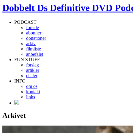
Dobbelt Ds Definitive DVD Pod
PODCAST
forside
abonner
donationer
arkiv
filmliste
anbefalet
FUN STUFF
forslag
artikler
citater
INFO
om os
kontakt
links
Arkivet