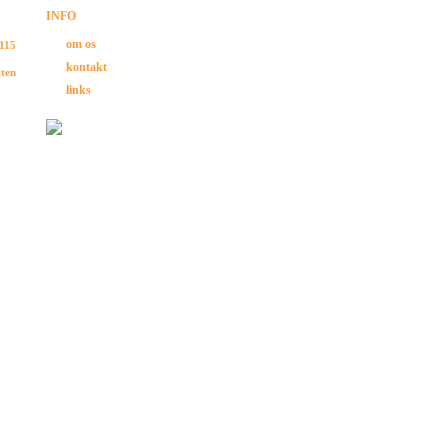
INFO
om os
 115
kontakt
gten
links