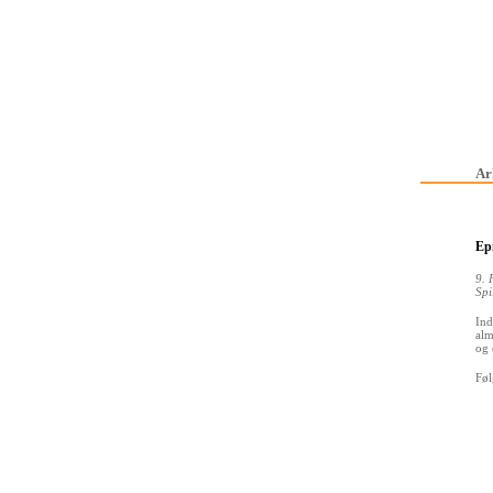
Ar
Ep
9. 
Spi
Ind
alm
og 
Føl