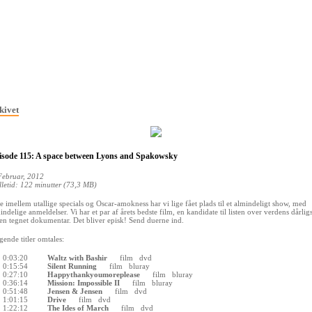
kivet
isode 115: A space between Lyons and Spakowsky
Februar, 2012
lletid: 122 minutter (73,3 MB)
e imellem utallige specials og Oscar-amokness har vi lige fået plads til et almindeligt show, med
indelige anmeldelser. Vi har et par af årets bedste film, en kandidate til listen over verdens dårlig
en tegnet dokumentar. Det bliver episk! Send duerne ind.
gende titler omtales:
0:03:20
Waltz with Bashir
film
dvd
0:15:54
Silent Running
film
bluray
0:27:10
Happythankyoumoreplease
film
bluray
0:36:14
Mission: Impossible II
film
bluray
0:51:48
Jensen & Jensen
film
dvd
1:01:15
Drive
film
dvd
1:22:12
The Ides of March
film
dvd