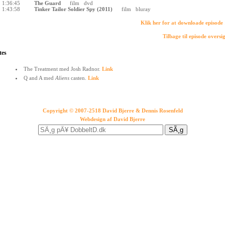
1:36:45
The Guard
film
dvd
1:43:58
Tinker Tailor Soldier Spy (2011)
film
bluray
Klik her for at downloade episode
Tilbage til episode oversi
tes
The Treatment med Josh Radnor.
Link
Q and A med
Aliens
casten.
Link
Copyright © 2007-2518 David Bjerre & Dennis Rosenfeld
Webdesign af
David Bjerre
SÃ¸g